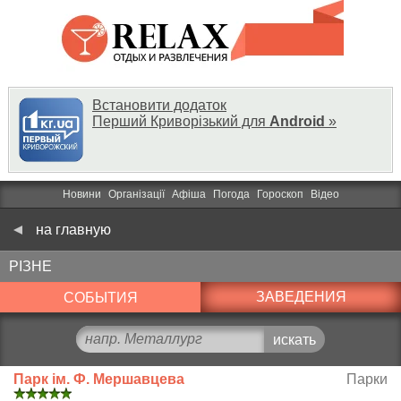
Встановити додаток
Перший Криворізький для
Android
»
Новини
Організації
Афіша
Погода
Гороскоп
Відео
на главную
РІЗНЕ
ЗАВЕДЕНИЯ
СОБЫТИЯ
Парк ім. Ф. Мершавцева
Парки