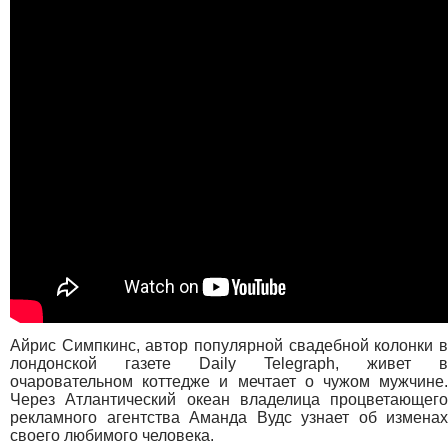
Айрис Симпкинс, автор популярной свадебной колонки в
лондонской газете Daily Telegraph, живет в
очаровательном коттедже и мечтает о чужом мужчине.
Через Атлантический океан владелица процветающего
рекламного агентства Аманда Вудс узнает об изменах
своего любимого человека.