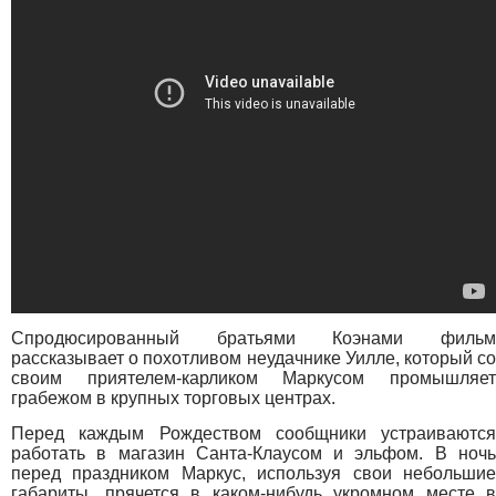
Спродюсированный братьями Коэнами фильм
рассказывает о похотливом неудачнике Уилле, который со
своим приятелем-карликом Маркусом промышляет
грабежом в крупных торговых центрах.
Перед каждым Рождеством сообщники устраиваются
работать в магазин Санта-Клаусом и эльфом. В ночь
перед праздником Маркус, используя свои небольшие
габариты, прячется в каком-нибудь укромном месте в