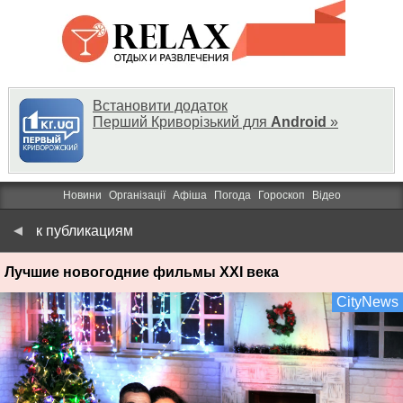
Встановити додаток
Перший Криворізький для
Android
»
Новини
Організації
Афіша
Погода
Гороскоп
Відео
к публикациям
Лучшие новогодние фильмы ХХI века
CityNews