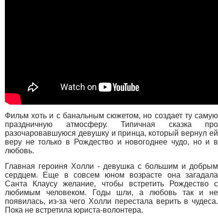
Фильм хоть и с банальным сюжетом, но создает ту самую
праздничную атмосферу. Типичная сказка про
разочаровавшуюся девушку и принца, который вернул ей
веру не только в Рождество и новогоднее чудо, но и в
любовь.
Главная героиня Холли - девушка с большим и добрым
сердцем. Еще в совсем юном возрасте она загадала
Санта Клаусу желание, чтобы встретить Рождество с
любимым человеком. Годы шли, а любовь так и не
появилась, из-за чего Холли перестала верить в чудеса.
Пока не встретила юриста-волонтера.