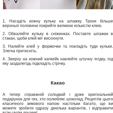
1. Насадіть кожну кульку на шпажку. Трохи більше
верхньої половини покрийте великою кількістю клею.
2. Обваляйте кульку в сніжинках. Поставте шпажки в
стакан, щоби клей міг висохнути.
3. Налийте клей у формочки та покладіть туди кульки.
Злегка притисніть.
4. Зверху на кожний капкейк наклейте штучну ягідку, під
яку заздалегідь підкладіть стрічку.
Какао
А тепер справжній солодкий і дуже оригінальний
подарунок для тих, хто полюбляє шоколад. Рецептів цього
класичного зимового напою настільки багато, що ви
можете зробити одразу декілька варіантів, і відправити
всім своїм друзям!