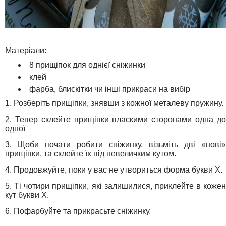
Матеріали:
8 прищіпок для однієї сніжинки
клей
фарба, блискітки чи інші прикраси на вибір
1. Розберіть прищіпки, знявши з кожної металеву пружину.
2. Тепер склейте прищіпки пласкими сторонами одна до
одної
3. Щоби почати робити сніжинку, візьміть дві «нові»
прищіпки, та склейте їх під невеличким кутом.
4. Продовжуйте, поки у вас не утвориться форма букви Х.
5. Ті чотири прищіпки, які залишилися, приклейте в кожен
кут букви Х.
6. Пофарбуйте та прикрасьте сніжинку.