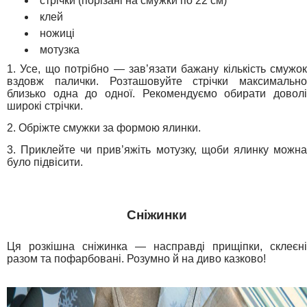
стрічки (порізані на смужки по 22 см)
клей
ножиці
мотузка
1. Усе, що потрібно — зав’язати бажану кількість смужок
вздовж палички. Розташовуйте стрічки максимально
близько одна до одної.
Рекомендуємо обирати довол
широкі стрічки.
2. Обріжте смужки за формою ялинки.
3. Приклейте чи прив’яжіть мотузку, щоби ялинку можна
було підвісити.
Сніжинки
Ця розкішна сніжинка — насправді прищіпки, склеєні
разом та пофарбовані. Розумно й на диво казково!