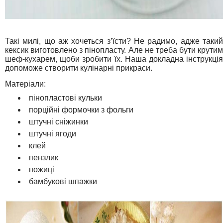
Такі милі, що аж хочеться з’їсти? Не радимо, адже такий
кексик виготовлено з пінопласту. Але не треба бути крутим
шеф-кухарем, щоби зробити їх. Наша докладна інструкція
допоможе створити кулінарні прикраси.
Матеріали:
пінопластові кульки
порційні формочки з фольги
штучні сніжинки
штучні ягоди
клей
пензлик
ножиці
бамбукові шпажки