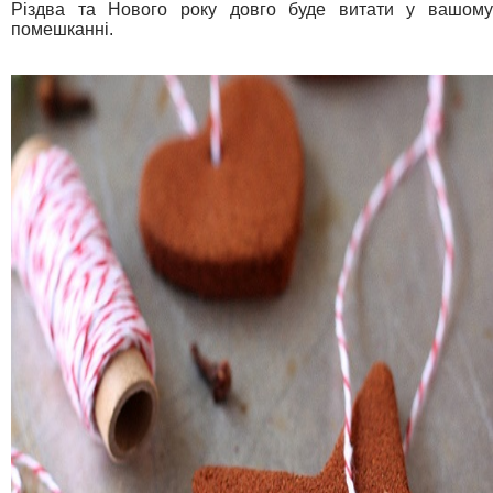
Різдва та Нового року довго буде витати у вашому
помешканні.