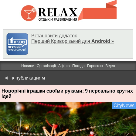
Встановити додаток
Перший Криворізький для
Android
»
Новини
Організації
Афіша
Погода
Гороскоп
Відео
к публикациям
Новорічні іграшки своїми руками: 9 нереально крутих
ідей
CityNews