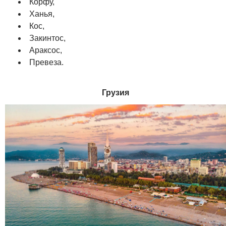
Корфу,
Ханья,
Кос,
Закинтос,
Араксос,
Превеза.
Грузия