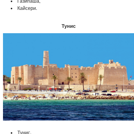
Газипаша,
Кайсери.
Тунис
Тунис,