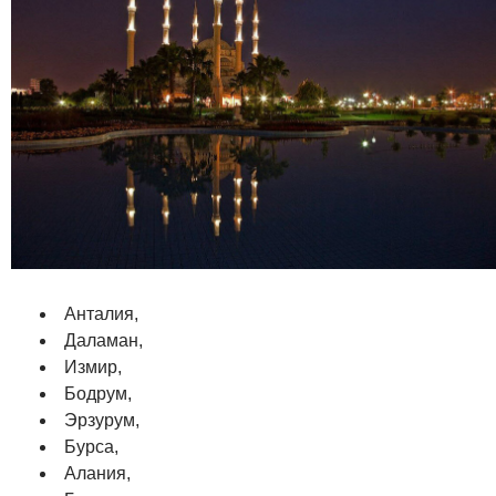
Анталия,
Даламан,
Измир,
Бодрум,
Эрзурум,
Бурса,
Алания,