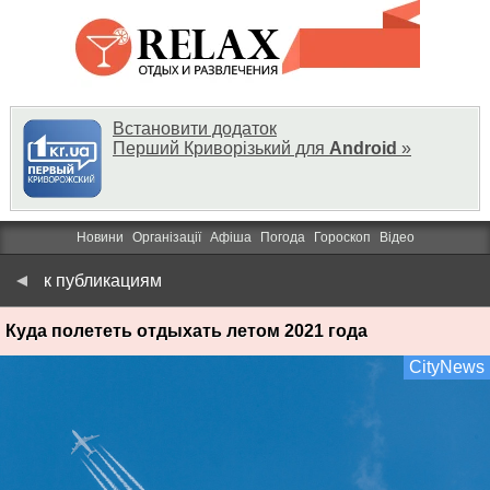
Встановити додаток
Перший Криворізький для
Android
»
Новини
Організації
Афіша
Погода
Гороскоп
Відео
к публикациям
Куда полететь отдыхать летом 2021 года
CityNews