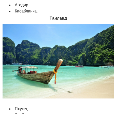
Агадир,
Касабланка.
Таиланд
Пхукет,