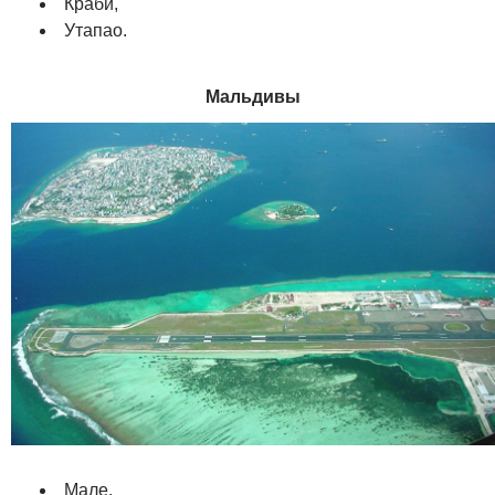
Краби,
Утапао.
Мальдивы
Мале.