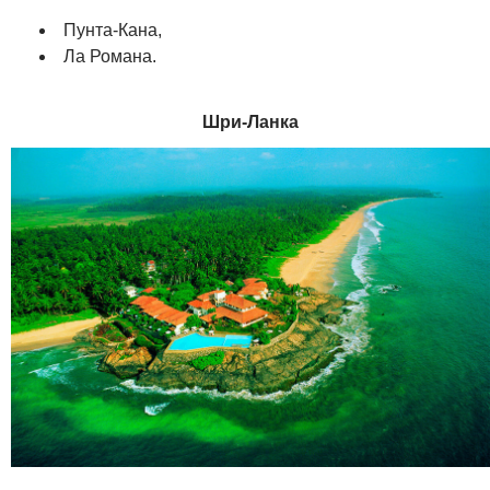
Пунта-Кана,
Ла Романа.
Шри-Ланка