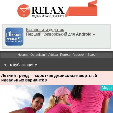
Встановити додаток
Перший Криворізький для
Android
»
Новини
Організації
Афіша
Погода
Гороскоп
Відео
к публикациям
Летний тренд — короткие джинсовые шорты: 5
идеальных вариантов
Мода