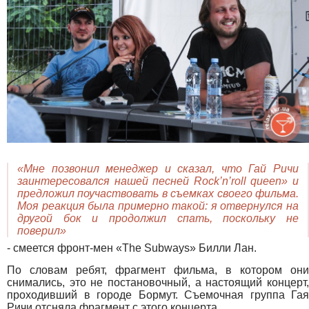
«Мне позвонил менеджер и сказал, что Гай Ричи
заинтересовался нашей песней
Rock’
n’
roll
queen» и
предложил поучаствовать в съемках своего фильма.
Моя реакция была примерно такой: я отвернулся на
другой бок и продолжил спать, поскольку не
поверил»
- смеется фронт-мен «The Subways» Билли Лан.
По словам ребят, фрагмент фильма, в котором они
снимались, это не постановочный, а настоящий концерт,
проходивший в городе Бормут. Съемочная группа Гая
Ричи отсняла фрагмент с этого концерта.