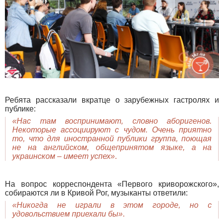
Ребята рассказали вкратце о зарубежных гастролях и
публике:
«Нас там воспринимают, словно аборигенов.
Некоторые ассоциируют с чудом. Очень приятно
то, что для иностранной публики группа, поющая
не на английском, общепринятом языке, а на
украинском – имеет успех»
.
На вопрос корреспондента «Первого криворожского»,
собираются ли в Кривой Рог, музыканты ответили:
«Никогда не играли в этом городе, но с
удовольствием приехали бы»
.