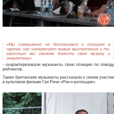
«Мы совершенно не беспокоимся о позициях в
чартах, нас интересуют живые выступления и то,
насколько мы сможем донести свою музыку и
энергетику»
-
охарактеризовали музыканты свою позицию по повод
рейтингов.
Также британские музыканты рассказали о своем участии
в культовом фильме Гая Ричи «Рок-н-ролльщик».