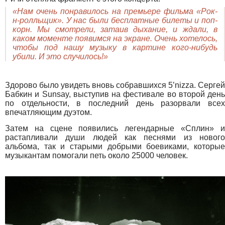
«Нам очень понравилось на премьере фильма «Рок-
н-ролльщик». У нас были бесплатные билеты и поп-
корн. Мы смотрели, затаив дыхание, и ждали, в
каком моменте появимся на экране. Очень хотелось,
чтобы под нашу музыку в картине кого-нибудь
убили. И это случилось!»
Здорово было увидеть вновь собравшихся 5’nizza. Сергей
Бабкин и Sunsay, выступив на фестивале во второй день
по отдельности, в последний день разорвали всех
впечатляющим дуэтом.
Затем на сцене появились легендарные «Сплин» и
растапливали души людей как песнями из нового
альбома, так и старыми добрыми боевиками, которые
музыкантам помогали петь около 25000 человек.