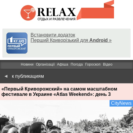
Встановити додаток
Перший Криворізький для
Android
»
Новини
Організації
Афіша
Погода
Гороскоп
Відео
к публикациям
«Первый Криворожский» на самом масштабном
фестивале в Украине «Atlas Weekend»: день 3
CityNews