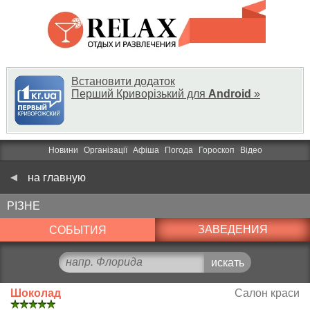
Встановити додаток
Перший Криворізький для
Android
»
Новини
Організації
Афіша
Погода
Гороскоп
Відео
на главную
РІЗНЕ
ЗАВЕДЕНИЯ
СОБЫТИЯ
Шоколад
Салон краси