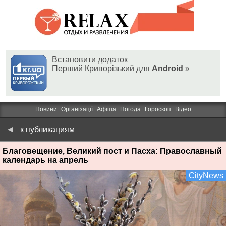
Встановити додаток
Перший Криворізький для
Android
»
Новини
Організації
Афіша
Погода
Гороскоп
Відео
к публикациям
Благовещение, Великий пост и Пасха: Православный
календарь на апрель
CityNews