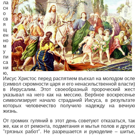
ла
сн
о
св
я
щ
ен
но
м
у
пи
са
ни
ю,
Иисус Христос перед распятием въехал на молодом осле
(символ скромности царя и его ненасильственной власти)
в Иерусалим. Этот своеобразный пророческий жест
указывал на него как на мессию. Вербное воскресенье
символизирует начало страданий Иисуса, в результате
которых человечество получило надежду на вечную
жизнь.
От громких гуляний в этот день советуют отказаться, так
же, как и от ремонта, подметания и мытья полов и других
"грязных работ". Не разрешается и рукоделие – шитье,