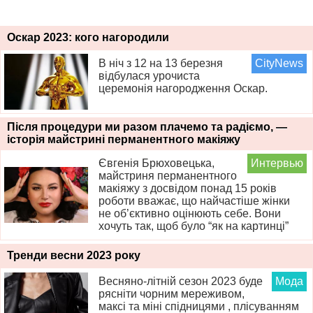
Оскар 2023: кого нагородили
В ніч з 12 на 13 березня
CityNews
відбулася урочиста
церемонія нагородження Оскар.
Після процедури ми разом плачемо та радіємо, —
історія майстрині перманентного макіяжу
Євгенія Брюховецька,
Интервью
майстриня перманентного
макіяжу з досвідом понад 15 років
роботи вважає, що найчастіше жінки
не об’єктивно оцінюють себе. Вони
хочуть так, щоб було “як на картинці”
Тренди весни 2023 року
Весняно-літній сезон 2023 буде
Мода
рясніти чорним мереживом,
максі та міні спідницями , плісуванням