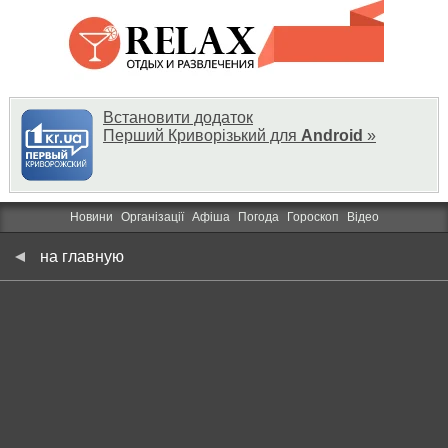
Встановити додаток
Перший Криворізький для
Android
»
Новини
Організації
Афіша
Погода
Гороскоп
Відео
на главную