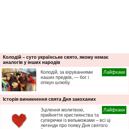
Колодій – суто українське свято, якому немає
аналогів у інших народів
Колодій, за віруваннями
Лайфхаки
наших предків, — бог і
опікун шлюбу.
Історія виникнення свята Дня закоханих
Зцілення молитвою,
Лайфхаки
прийняття християнства та
суперечки із вельможами – всі ці
легенди про появу Дня святого