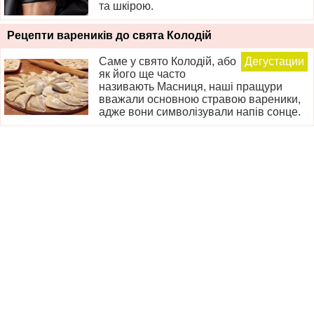
та шкірою.
Рецепти вареників до свята Колодій
Саме у свято Колодій, або
Дегустации
як його ще часто
називають Масниця, наші пращури
вважали основною стравою вареники,
адже вони символізували напів сонце.