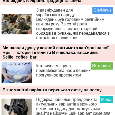
Великдень в Україні: традиції та звичаї
З давніх-давен для
CityNews
українського народу
Великдень був головним релігійним
святом року. За сотні років
сформувалось чимало традицій,
обрядів і вірувань, які передавалися з
покоління в покоління.
Ми вклали душу у кожний сантиметр кав’ярні нашої
мрії — історія Тетяни та В’ячеслава, власників
Selfie_coffee_bar
Історична місцина
Интервью
приваблювала нас з перших
прогулянок проспектом
Різноманітні варіанти верхнього одягу на весну
Підбірка найбільш трендових та
Мода
актуальних варіантів верхнього
весняного одягу допоможуть вам
знайти найзручніший варіант саме для