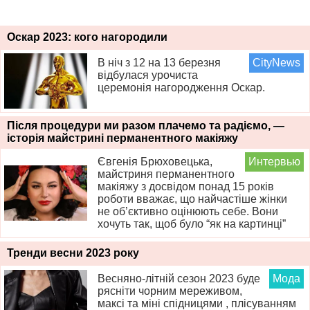
Оскар 2023: кого нагородили
В ніч з 12 на 13 березня
CityNews
відбулася урочиста
церемонія нагородження Оскар.
Після процедури ми разом плачемо та радіємо, —
історія майстрині перманентного макіяжу
Євгенія Брюховецька,
Интервью
майстриня перманентного
макіяжу з досвідом понад 15 років
роботи вважає, що найчастіше жінки
не об’єктивно оцінюють себе. Вони
хочуть так, щоб було “як на картинці”
Тренди весни 2023 року
Весняно-літній сезон 2023 буде
Мода
рясніти чорним мереживом,
максі та міні спідницями , плісуванням