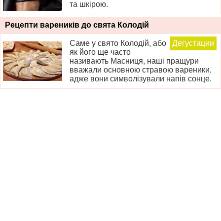
та шкірою.
Рецепти вареників до свята Колодій
Саме у свято Колодій, або
Дегустации
як його ще часто
називають Масниця, наші пращури
вважали основною стравою вареники,
адже вони символізували напів сонце.