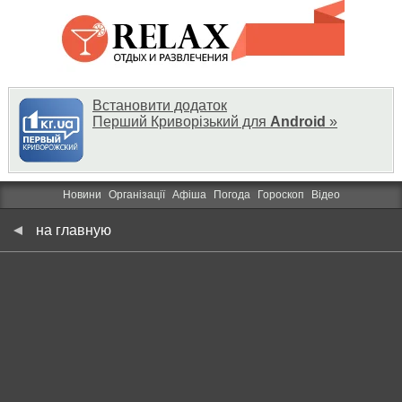
Встановити додаток
Перший Криворізький для
Android
»
Новини
Організації
Афіша
Погода
Гороскоп
Відео
на главную