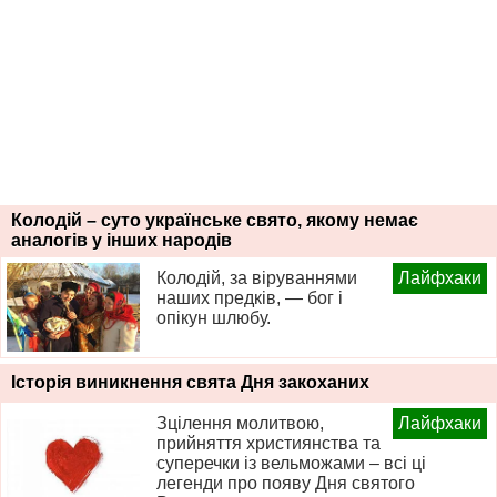
Колодій – суто українське свято, якому немає
аналогів у інших народів
Колодій, за віруваннями
Лайфхаки
наших предків, — бог і
опікун шлюбу.
Історія виникнення свята Дня закоханих
Зцілення молитвою,
Лайфхаки
прийняття християнства та
суперечки із вельможами – всі ці
легенди про появу Дня святого