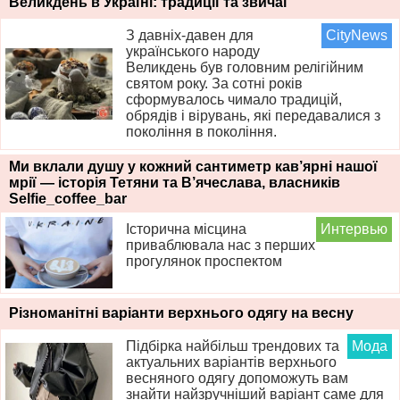
Великдень в Україні: традиції та звичаї
З давніх-давен для
CityNews
українського народу
Великдень був головним релігійним
святом року. За сотні років
сформувалось чимало традицій,
обрядів і вірувань, які передавалися з
покоління в покоління.
Ми вклали душу у кожний сантиметр кав’ярні нашої
мрії — історія Тетяни та В’ячеслава, власників
Selfie_coffee_bar
Історична місцина
Интервью
приваблювала нас з перших
прогулянок проспектом
Різноманітні варіанти верхнього одягу на весну
Підбірка найбільш трендових та
Мода
актуальних варіантів верхнього
весняного одягу допоможуть вам
знайти найзручніший варіант саме для