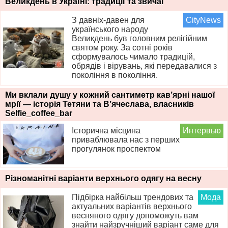
Великдень в Україні: традиції та звичаї
З давніх-давен для
CityNews
українського народу
Великдень був головним релігійним
святом року. За сотні років
сформувалось чимало традицій,
обрядів і вірувань, які передавалися з
покоління в покоління.
Ми вклали душу у кожний сантиметр кав’ярні нашої
мрії — історія Тетяни та В’ячеслава, власників
Selfie_coffee_bar
Історична місцина
Интервью
приваблювала нас з перших
прогулянок проспектом
Різноманітні варіанти верхнього одягу на весну
Підбірка найбільш трендових та
Мода
актуальних варіантів верхнього
весняного одягу допоможуть вам
знайти найзручніший варіант саме для