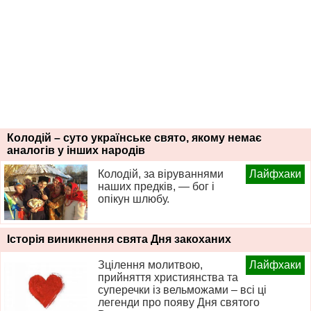
Колодій – суто українське свято, якому немає
аналогів у інших народів
Колодій, за віруваннями
Лайфхаки
наших предків, — бог і
опікун шлюбу.
Історія виникнення свята Дня закоханих
Зцілення молитвою,
Лайфхаки
прийняття християнства та
суперечки із вельможами – всі ці
легенди про появу Дня святого