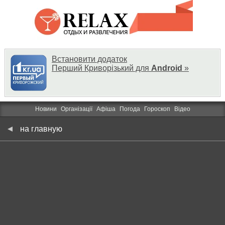
Встановити додаток
Перший Криворізький для
Android
»
Новини
Організації
Афіша
Погода
Гороскоп
Відео
на главную