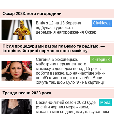
Оскар 2023: кого нагородили
В ніч з 12 на 13 березня
CityNews
відбулася урочиста
церемонія нагородження Оскар.
Після процедури ми разом плачемо та радіємо, —
історія майстрині перманентного макіяжу
Євгенія Брюховецька,
Интервью
майстриня перманентного
макіяжу з досвідом понад 15 років
роботи вважає, що найчастіше жінки
не об’єктивно оцінюють себе. Вони
хочуть так, щоб було “як на картинці”
Тренди весни 2023 року
Весняно-літній сезон 2023 буде
Мода
рясніти чорним мереживом,
максі та міні спідницями , плісуванням