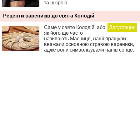
та шкірою.
Рецепти вареників до свята Колодій
Саме у свято Колодій, або
Дегустации
як його ще часто
називають Масниця, наші пращури
вважали основною стравою вареники,
адже вони символізували напів сонце.