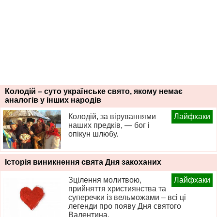
Колодій – суто українське свято, якому немає
аналогів у інших народів
Колодій, за віруваннями
Лайфхаки
наших предків, — бог і
опікун шлюбу.
Історія виникнення свята Дня закоханих
Зцілення молитвою,
Лайфхаки
прийняття християнства та
суперечки із вельможами – всі ці
легенди про появу Дня святого
Валентина.