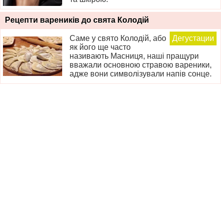
Рецепти вареників до свята Колодій
Саме у свято Колодій, або
Дегустации
як його ще часто
називають Масниця, наші пращури
вважали основною стравою вареники,
адже вони символізували напів сонце.