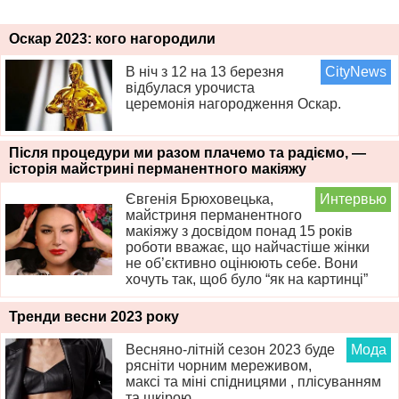
Оскар 2023: кого нагородили
В ніч з 12 на 13 березня
CityNews
відбулася урочиста
церемонія нагородження Оскар.
Після процедури ми разом плачемо та радіємо, —
історія майстрині перманентного макіяжу
Євгенія Брюховецька,
Интервью
майстриня перманентного
макіяжу з досвідом понад 15 років
роботи вважає, що найчастіше жінки
не об’єктивно оцінюють себе. Вони
хочуть так, щоб було “як на картинці”
Тренди весни 2023 року
Весняно-літній сезон 2023 буде
Мода
рясніти чорним мереживом,
максі та міні спідницями , плісуванням
та шкірою.