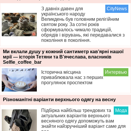
З давніх-давен для
CityNews
українського народу
Великдень був головним релігійним
святом року. За сотні років
сформувалось чимало традицій,
обрядів і вірувань, які передавалися з
покоління в покоління.
Ми вклали душу у кожний сантиметр кав’ярні нашої
мрії — історія Тетяни та В’ячеслава, власників
Selfie_coffee_bar
Історична місцина
Интервью
приваблювала нас з перших
прогулянок проспектом
Різноманітні варіанти верхнього одягу на весну
Підбірка найбільш трендових та
Мода
актуальних варіантів верхнього
весняного одягу допоможуть вам
знайти найзручніший варіант саме для