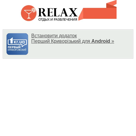
Встановити додаток
Перший Криворізький для
Android
»