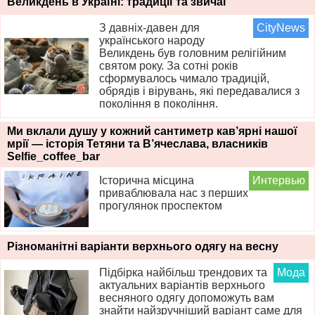
Великдень в Україні: традиції та звичаї
З давніх-давен для
CityNews
українського народу
Великдень був головним релігійним
святом року. За сотні років
сформувалось чимало традицій,
обрядів і вірувань, які передавалися з
покоління в покоління.
Ми вклали душу у кожний сантиметр кав’ярні нашої
мрії — історія Тетяни та В’ячеслава, власників
Selfie_coffee_bar
Історична місцина
Интервью
приваблювала нас з перших
прогулянок проспектом
Різноманітні варіанти верхнього одягу на весну
Підбірка найбільш трендових та
Мода
актуальних варіантів верхнього
весняного одягу допоможуть вам
знайти найзручніший варіант саме для