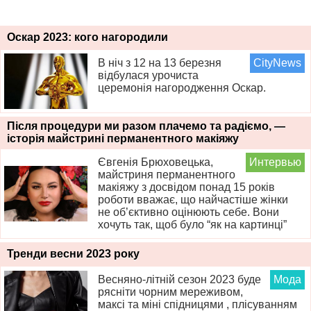
Оскар 2023: кого нагородили
В ніч з 12 на 13 березня
CityNews
відбулася урочиста
церемонія нагородження Оскар.
Після процедури ми разом плачемо та радіємо, —
історія майстрині перманентного макіяжу
Євгенія Брюховецька,
Интервью
майстриня перманентного
макіяжу з досвідом понад 15 років
роботи вважає, що найчастіше жінки
не об’єктивно оцінюють себе. Вони
хочуть так, щоб було “як на картинці”
Тренди весни 2023 року
Весняно-літній сезон 2023 буде
Мода
рясніти чорним мереживом,
максі та міні спідницями , плісуванням