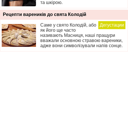
та шкірою.
Рецепти вареників до свята Колодій
Саме у свято Колодій, або
Дегустации
як його ще часто
називають Масниця, наші пращури
вважали основною стравою вареники,
адже вони символізували напів сонце.