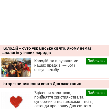
Колодій – суто українське свято, якому немає
аналогів у інших народів
Колодій, за віруваннями
Лайфхаки
наших предків, — бог і
опікун шлюбу.
Історія виникнення свята Дня закоханих
Зцілення молитвою,
Лайфхаки
прийняття християнства та
суперечки із вельможами – всі ці
легенди про появу Дня святого