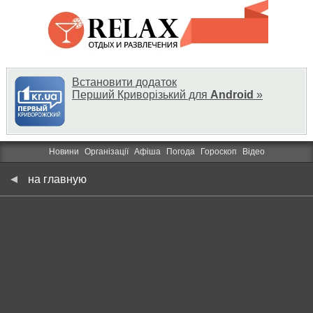
Встановити додаток
Перший Криворізький для
Android
»
Новини
Організації
Афіша
Погода
Гороскоп
Відео
на главную