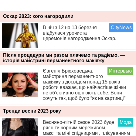
Оскар 2023: кого нагородили
В ніч з 12 на 13 березня
CityNews
відбулася урочиста
церемонія нагородження Оскар.
Після процедури ми разом плачемо та радіємо, —
історія майстрині перманентного макіяжу
Євгенія Брюховецька,
Интервью
майстриня перманентного
макіяжу з досвідом понад 15 років
роботи вважає, що найчастіше жінки
не об’єктивно оцінюють себе. Вони
хочуть так, щоб було “як на картинці”
Тренди весни 2023 року
Весняно-літній сезон 2023 буде
Мода
рясніти чорним мереживом,
максі та міні спідницями , плісуванням