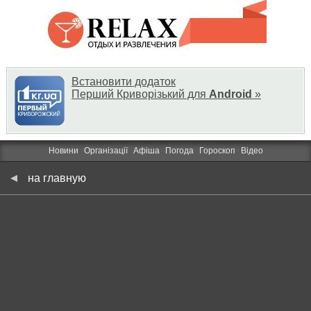
Встановити додаток
Перший Криворізький для
Android
»
Новини
Організації
Афіша
Погода
Гороскоп
Відео
на главную