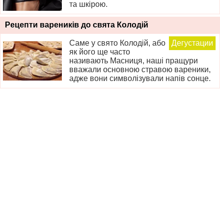
та шкірою.
Рецепти вареників до свята Колодій
Саме у свято Колодій, або
Дегустации
як його ще часто
називають Масниця, наші пращури
вважали основною стравою вареники,
адже вони символізували напів сонце.