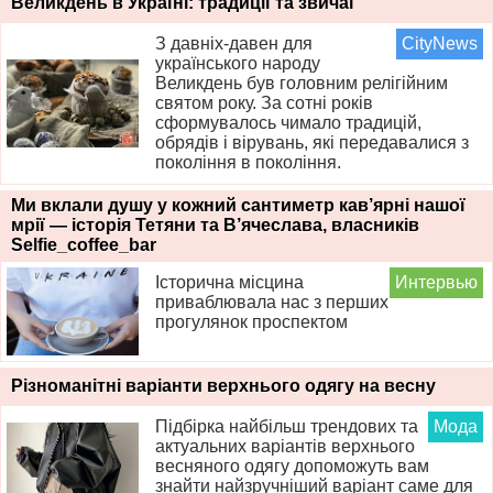
Великдень в Україні: традиції та звичаї
З давніх-давен для
CityNews
українського народу
Великдень був головним релігійним
святом року. За сотні років
сформувалось чимало традицій,
обрядів і вірувань, які передавалися з
покоління в покоління.
Ми вклали душу у кожний сантиметр кав’ярні нашої
мрії — історія Тетяни та В’ячеслава, власників
Selfie_coffee_bar
Історична місцина
Интервью
приваблювала нас з перших
прогулянок проспектом
Різноманітні варіанти верхнього одягу на весну
Підбірка найбільш трендових та
Мода
актуальних варіантів верхнього
весняного одягу допоможуть вам
знайти найзручніший варіант саме для