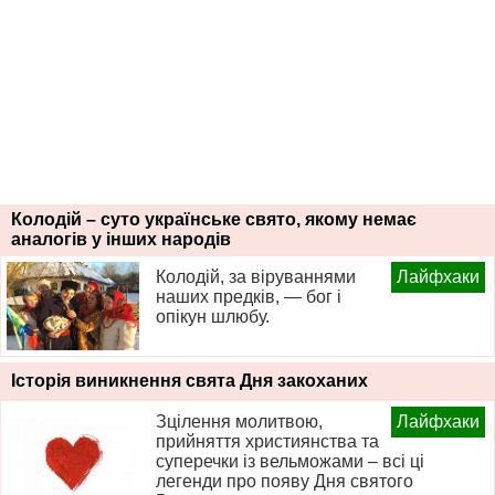
Колодій – суто українське свято, якому немає
аналогів у інших народів
Колодій, за віруваннями
Лайфхаки
наших предків, — бог і
опікун шлюбу.
Історія виникнення свята Дня закоханих
Зцілення молитвою,
Лайфхаки
прийняття християнства та
суперечки із вельможами – всі ці
легенди про появу Дня святого