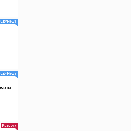
CityNews
CityNews
ачати
Красота