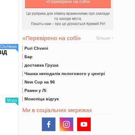
«Перевірено на собі»
Це рубрика для обміну враженнями про заклади
та заходи міста.
Пишіть нам – про це дізнається Кривий Ріг!
«Перевірено на собі»
Більше
CityNews
Puri Chveni
ВІД
Бар
доставка Груша
Чашка неподалік пологового у центрі
New Cup на 96
Рамен у Лі
Монопіца відгук
Мода
Ми в соціальних мережах