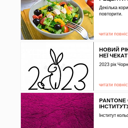
Декілька кори
повторити.
читати повні
НОВИЙ РІ
НЕЇ ЧЕКА
2023 рік Чор
читати повні
PANTONE 
ІНСТИТУТ
Інститут коль