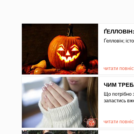
ҐЕЛЛОВІН
Ґелловін; іст
читати повні
ЧИМ ТРЕБ
Що потрібно 
запастись вж
читати повні