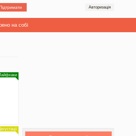
Підтримати
Авторизація
рено на собі
Лайфхаки
Дегустації