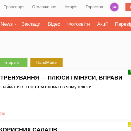
Транспорт
Оголошення
Історія
Гороскоп
News
Заклади
Відео
Фотозвіти
Акції
Переві
Інтерв'ю
HandMade
ТРЕНУВАННЯ — ПЛЮСИ І МІНУСИ, ВПРАВИ
 займатися спортом вдома і в чому плюси
стю
КОРИСНИХ САЛАТІВ