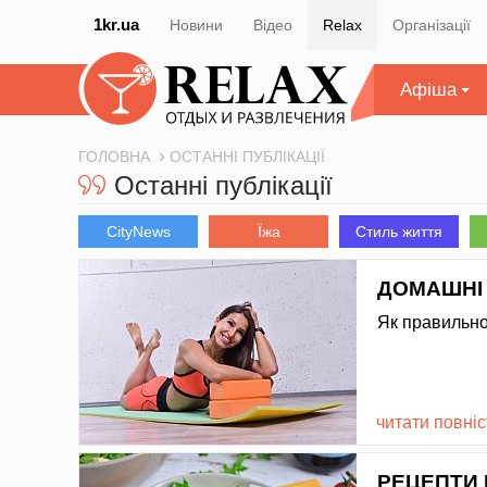
1kr.ua
Новини
Відео
Relax
Організації
Афіша
ГОЛОВНА
ОСТАННІ ПУБЛІКАЦІЇ
Останні публікації
CityNews
Їжа
Стиль життя
ДОМАШНІ 
Як правильно
читати повні
РЕЦЕПТИ 