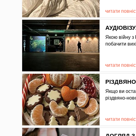
читати повні
АУДІОВІ
Якою війну з
побачити вих
читати повні
РІЗДВЯНО
Якщо ви оста
різдвяно-ново
читати повні
ДОГЛЯД З