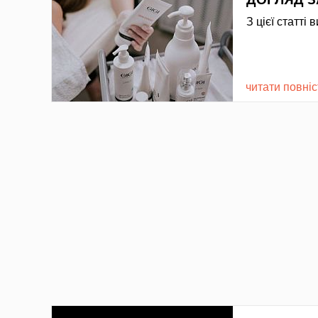
З цієї статті
читати повні