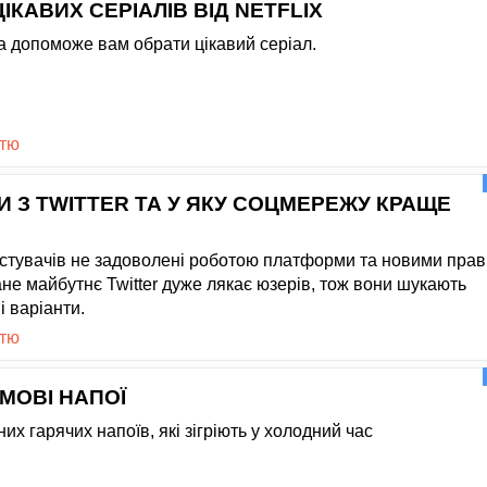
ІКАВИХ СЕРІАЛІВ ВІД NETFLIX
а допоможе вам обрати цікавий серіал.
стю
 З TWITTER ТА У ЯКУ СОЦМЕРЕЖУ КРАЩЕ
стувачів не задоволені роботою платформи та новими пра
не майбутнє Twitter дуже лякає юзерів, тож вони шукають
і варіанти.
стю
ИМОВІ НАПОЇ
их гарячих напоїв, які зігріють у холодний час