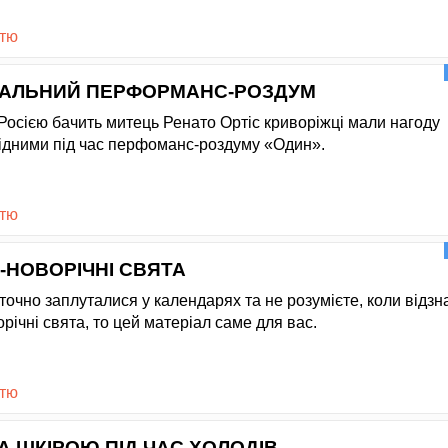
стю
ЗУАЛЬНИЙ ПЕРФОРМАНС-РОЗДУМ
 Росією бачить митець Ренато Ортіс криворіжці мали нагоду
ідними під час перфоманс-роздуму «Один».
стю
-НОВОРІЧНІ СВЯТА
точно заплуталися у календарях та не розумієте, коли відзн
річні свята, то цей матеріал саме для вас.
стю
А ШКІРОЮ ПІД ЧАС ХОЛОДІВ