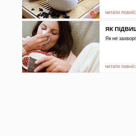
читати повні
ЯК ПІДВИ
Як не захворі
читати повні